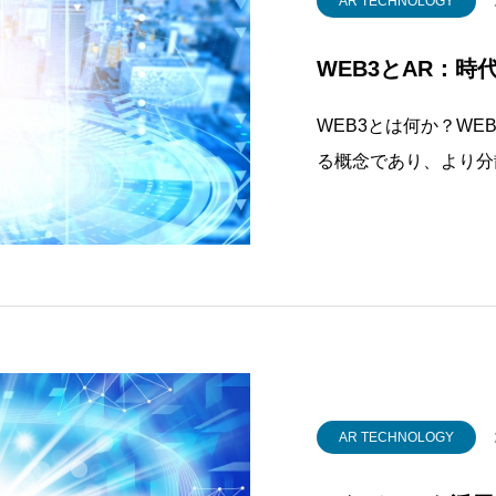
AR TECHNOLOGY
WEB3とAR：
WEB3とは何か？W
る概念であり、より分
ーに力を与えることを
WEB3の基本概念、
おけるその役割につい
より分散
AR TECHNOLOGY