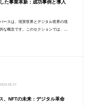
した事業革新：成功事例と導入
バースは、現実世界とデジタル世界の境
的な概念です。このセクションでは、メ
その起源、そして現代社会におけるその
下げていきます。メタバースは、仮想現
（AR）、そしてインターネット技術が融
2024.05.27
ース、NFTの未来：デジタル革命