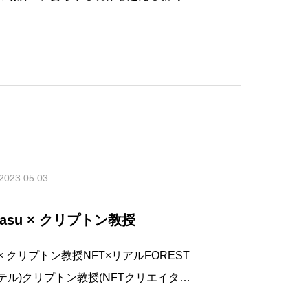
ィスト✾Nanao✾が本当に歌いに行っち
 2023.8.27～2023.9.30【参加方
2023.05.03
 nasu × クリプトン教授
asu × クリプトン教授NFT×リアルFOREST
ットホテル)クリプトン教授(NFTクリエイター)
テージの愛犬と泊まれるラグジュアリー