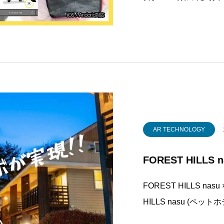
のボーダーレスアーテ
ゃう企画です！【募集期間】
法】 "このポス
AR TECHNOLOGY
FOREST HILLS
FOREST HILLS n
HILLS nasu (ペ
コラボ決定！・全棟コ