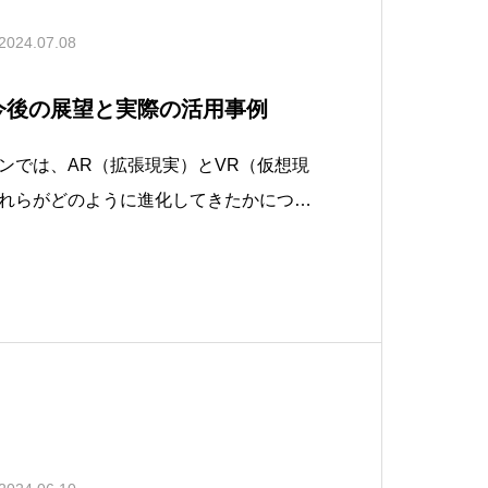
2024.07.08
 今後の展望と実際の活用事例
ンでは、AR（拡張現実）とVR（仮想現
れらがどのように進化してきたかについ
ます。AR（拡張現実）とは、現実世界
合わせる技術です。スマートフォンやタ
ドセットを使用して、現実の風景に仮想