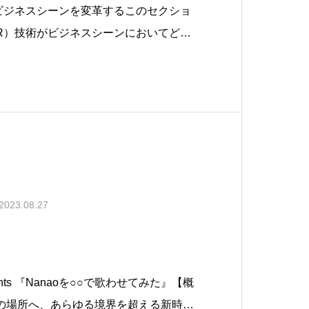
ビジネスシーンを変革するこのセクショ
R）技術がビジネスシーンにおいてどの
か、その概要と可能性について紹介しま
世界にデジタル情報を重ね合わせること
体験を提供します。ビジネスにおいて
2023.08.27
nts 『Nanaoを○○で歌わせてみた』【概
真の場所へ、あらゆる境界を超える新時代