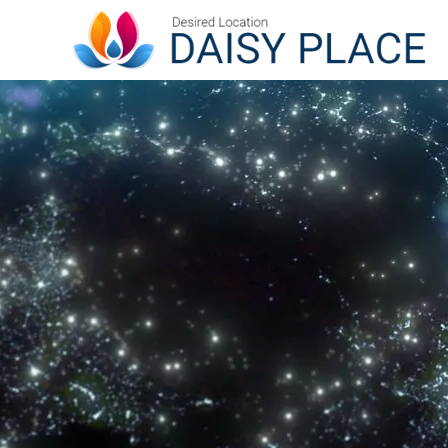
事業内容
未分類
AI TE
GREETIN
ごあいさつ
最新記事
事業内容
企業概要
News Release
Business content
COMPANY
ACCESS
功事
ソフトウェア・通信業界にお
小売業
アクセス
web3.0
つける
けるAIと対話型ホームページ
たホー
の未来
例と専
web3.0サ
ービス