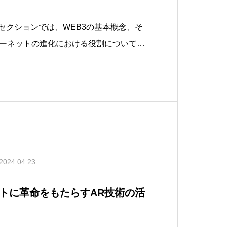
のセクションでは、WEB3の基本概念、そ
ーネットの進化における役割について解
どのようにしてより分散化され、ユーザー
を実現するかに焦点を当てます。WEB3
、ブロックチェーン技術を基盤とした新
2024.04.23
トに革命をもたらすAR技術の活