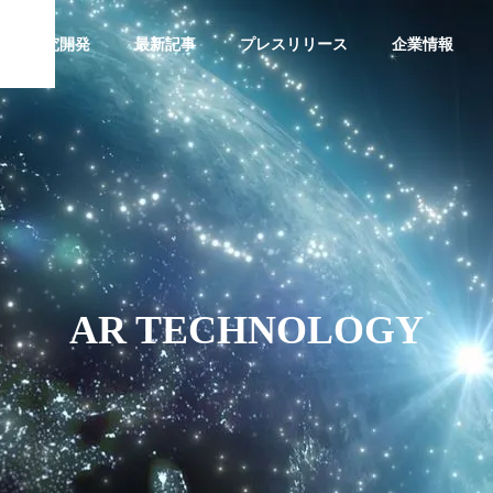
研究開発
最新記事
プレスリリース
企業情報
CHNOLOGY
AI TECHNOLOGY
G
PHILOSOPHY
企業理念
AR TECHNOLOGY
SNS Op
AI TECH
DAISY FA
ration a
の最適化：AIを活用し
運輸業界の効率化を実現するA
NOLOGY
RM
ency
ムページ改善の成功事
I技術の導入方法と成功事例
門家の洞察
AIツール開
デイジーフ
SNS運用代
発
ァーム
行