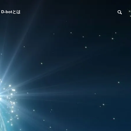
D-botとは
AI TECHNOLOGY
AI TECHNOLO
OUTLINE
会社概要
CREATO
e
BUSINES
R'S PLAC
g
S DEVEL
詐欺チャットボットの見分け
サービス業の
E
OPMENT
方と安全な利用方法
Iの活用法と成
クリエイタ
イベント企
ーズ プレ
画運営
イス