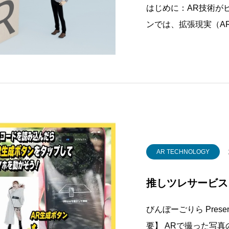
はじめに：AR技術が
ンでは、拡張現実（A
ように活用されている
す。AR技術は、現実
で、ユーザーに新たな
は、この技術を利用
AR TECHNOLOGY
推しツレサービス
びんぼーごりら Prese
要】 ARで撮った写