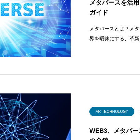
メタバースを活用
ガイド
メタバースとは？メタ
界を曖昧にする、革新
タバースの基本概念、
意義について深く掘り
実（VR）、拡張現実
合して
AR TECHNOLOGY
WEB3、メタバ