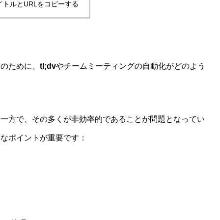
イトルとURLをコピーする
上のために、
tl;dv
やチームミーティングの自動化がどのよう
る一方で、その多くが非効率的であることが問題となってい
うなポイントが重要です：