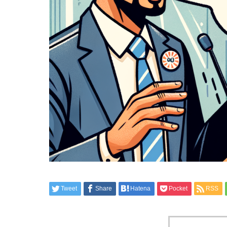
Tweet
Share
Hatena
Pocket
RSS