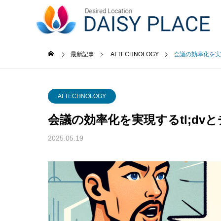
事業内容
最新記事
AI TECHNOLOGY
会議の効率化を実
未分類
AI TE
GREETIN
AI TECHNOLOGY
ごあいさつ
会議の効率化を実現するtl;d
最新記事
事業内容
企業概要
News Release
2025.05.19
Business content
COMPANY
ACCESS
功事
ソフトウェア・通信業界にお
小売業
アクセス
web3.0
つける
けるAIと対話型ホームページ
たホー
の未来
例と専
web3.0サ
ービス