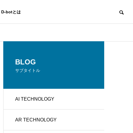
D-botとは
AI TECHNOLOGY
AI TECHNOLO
OUTLINE
BLOG
会社概要
サブタイトル
CREATO
AI TECHNOLOGY
e
BUSINES
R'S PLAC
g
S DEVEL
詐欺チャットボットの見分け
サービス業の
E
OPMENT
方と安全な利用方法
Iの活用法と成
AR TECHNOLOGY
クリエイタ
イベント企
ーズ プレ
画運営
イス