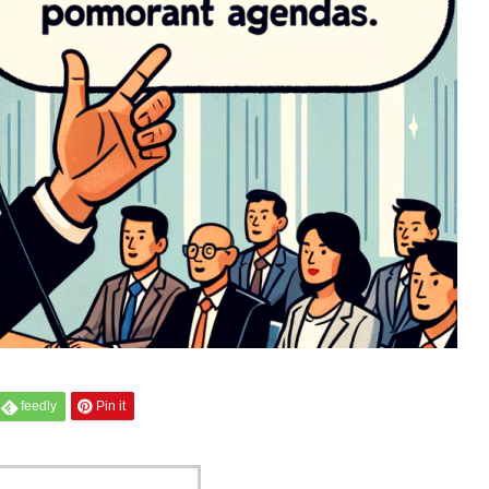
feedly
Pin it