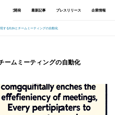
研究開発
最新記事
プレスリリース
企業情報
現するtl;dvとチームミーティングの自動化
CHNOLOGY
AI TECHNOLOGY
G
PHILOSOPHY
企業理念
vとチームミーティングの自動化
SNS Op
AI TECH
DAISY FA
ration a
の最適化：AIを活用し
運輸業界の効率化を実現するA
NOLOGY
RM
ency
ムページ改善の成功事
I技術の導入方法と成功事例
門家の洞察
AIツール開
デイジーフ
SNS運用代
発
ァーム
行