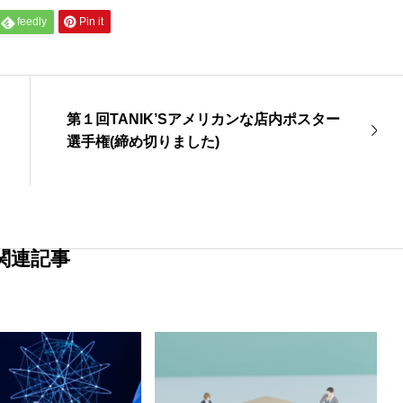
feedly
Pin it
第１回TANIK’Sアメリカンな店内ポスター
選手権(締め切りました)
関連記事