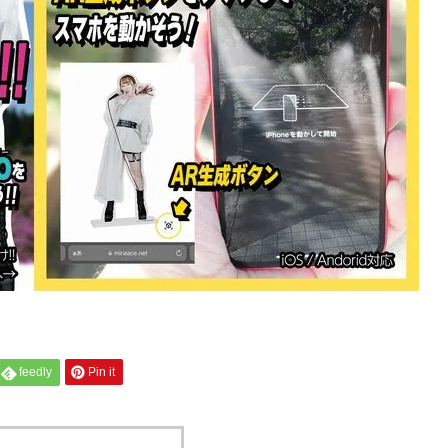
feedly
Pin it