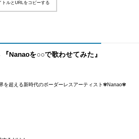
イトルとURLをコピーする
s 『Nanaoを○○で歌わせてみた』
界を超える新時代のボーダーレスアーティスト✾Nanao✾