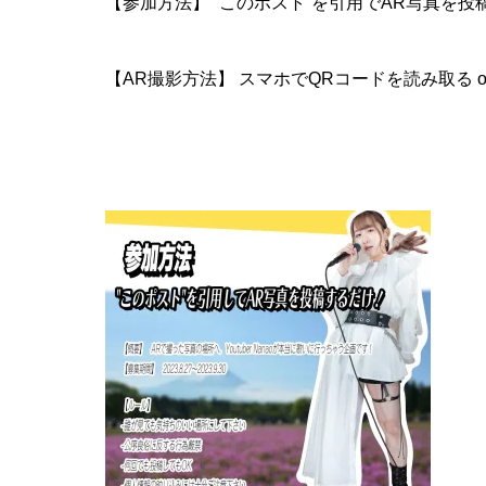
【参加方法】 “このポスト”を引用でAR写真を投
【AR撮影方法】 スマホでQRコードを読み取る or