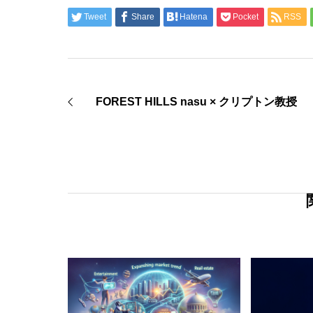
Tweet
Share
Hatena
Pocket
RSS
FOREST HILLS nasu × クリプトン教授