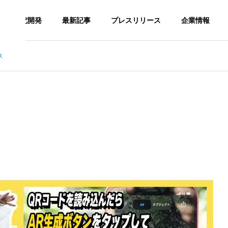
研究開発
最新記事
プレスリリース
企業情報
ス
CHNOLOGY
AI TECHNOLOGY
G
PHILOSOPHY
企業理念
SNS Op
AI TECH
DAISY FA
ration a
の最適化：AIを活用し
運輸業界の効率化を実現するA
NOLOGY
RM
ency
ムページ改善の成功事
I技術の導入方法と成功事例
門家の洞察
AIツール開
デイジーフ
SNS運用代
発
ァーム
行