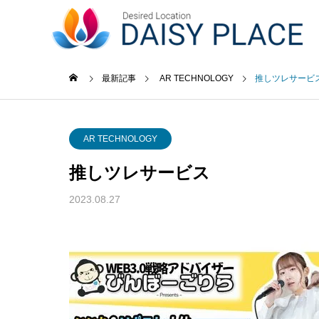
事業内容
最新記事
AR TECHNOLOGY
推しツレサービ
未分類
AI TE
GREETIN
AR TECHNOLOGY
ごあいさつ
推しツレサービス
最新記事
事業内容
企業概要
News Release
2023.08.27
Business content
COMPANY
ACCESS
功事
ソフトウェア・通信業界にお
小売業
アクセス
web3.0
つける
けるAIと対話型ホームページ
たホー
の未来
例と専
web3.0サ
ービス