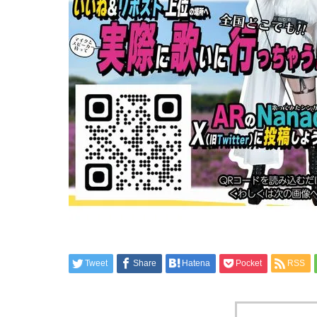
Tweet
Share
Hatena
Pocket
RSS