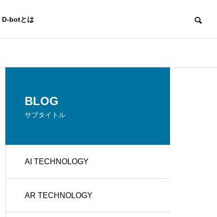
D-botとは
AI TECHNOLOGY
AI TECHNOLO
OUTLINE
BLOG
会社概要
サブタイトル
CREATO
AI TECHNOLOGY
e
BUSINES
R'S PLAC
g
S DEVEL
詐欺チャットボットの見分け
サービス業の
E
OPMENT
方と安全な利用方法
Iの活用法と成
AR TECHNOLOGY
クリエイタ
イベント企
ーズ プレ
画運営
イス