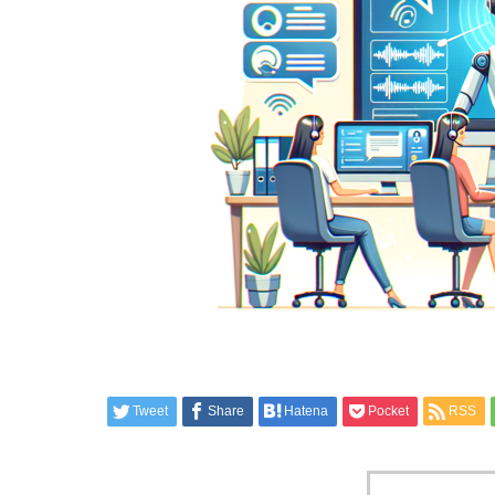
Tweet
Share
Hatena
Pocket
RSS