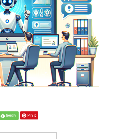
feedly
Pin it