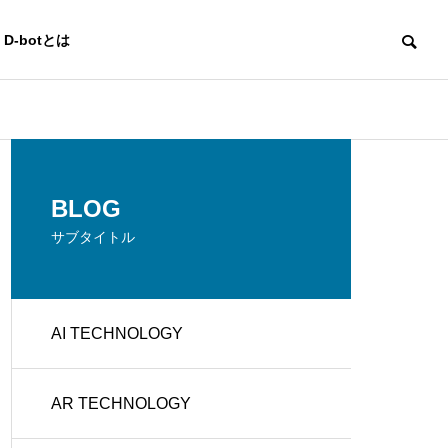
D-botとは
AI TECHNOLOGY
AI TECHNOLO
OUTLINE
BLOG
会社概要
サブタイトル
CREATO
AI TECHNOLOGY
e
BUSINES
R'S PLAC
g
S DEVEL
詐欺チャットボットの見分け
サービス業の
E
OPMENT
方と安全な利用方法
Iの活用法と成
AR TECHNOLOGY
クリエイタ
イベント企
ーズ プレ
画運営
イス