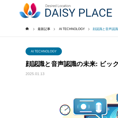
事業内容
最新記事
AI TECHNOLOGY
顔認識と音声認識
未分類
AI TE
GREETIN
AI TECHNOLOGY
ごあいさつ
顔認識と音声認識の未来: ビッ
最新記事
事業内容
企業概要
News Release
2025.01.13
Business content
COMPANY
ACCESS
功事
ソフトウェア・通信業界にお
小売業
アクセス
web3.0
つける
けるAIと対話型ホームページ
たホー
の未来
例と専
web3.0サ
ービス