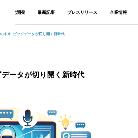
研究開発
最新記事
プレスリリース
企業情報
の未来: ビッグデータが切り開く新時代
CHNOLOGY
AI TECHNOLOGY
G
PHILOSOPHY
企業理念
グデータが切り開く新時代
SNS Op
AI TECH
DAISY FA
ration a
の最適化：AIを活用し
運輸業界の効率化を実現するA
NOLOGY
RM
ency
ムページ改善の成功事
I技術の導入方法と成功事例
門家の洞察
AIツール開
デイジーフ
SNS運用代
発
ァーム
行