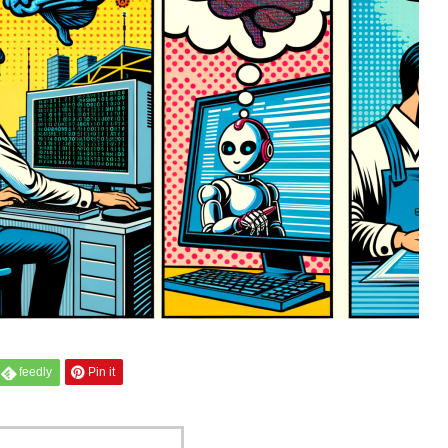
feedly
Pin it