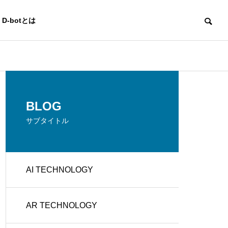
D-botとは
AI TECHNOLOGY
AI TECHNOLO
OUTLINE
BLOG
会社概要
サブタイトル
CREATO
AI TECHNOLOGY
e
BUSINES
R'S PLAC
g
S DEVEL
詐欺チャットボットの見分け
サービス業の
E
OPMENT
方と安全な利用方法
Iの活用法と成
AR TECHNOLOGY
クリエイタ
イベント企
ーズ プレ
画運営
イス