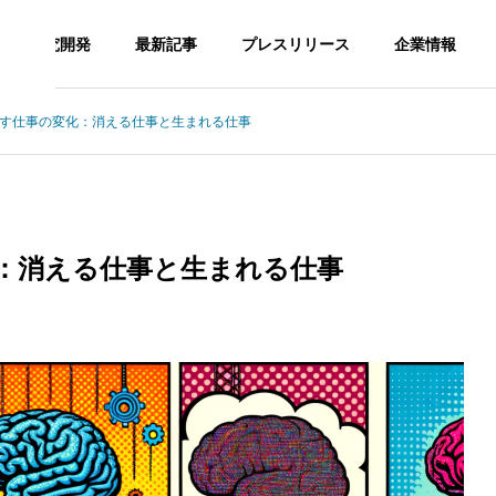
研究開発
最新記事
プレスリリース
企業情報
らす仕事の変化：消える仕事と生まれる仕事
CHNOLOGY
AI TECHNOLOGY
G
PHILOSOPHY
企業理念
化：消える仕事と生まれる仕事
SNS Op
AI TECH
DAISY FA
ration a
の最適化：AIを活用し
運輸業界の効率化を実現するA
NOLOGY
RM
ency
ムページ改善の成功事
I技術の導入方法と成功事例
門家の洞察
AIツール開
デイジーフ
SNS運用代
発
ァーム
行