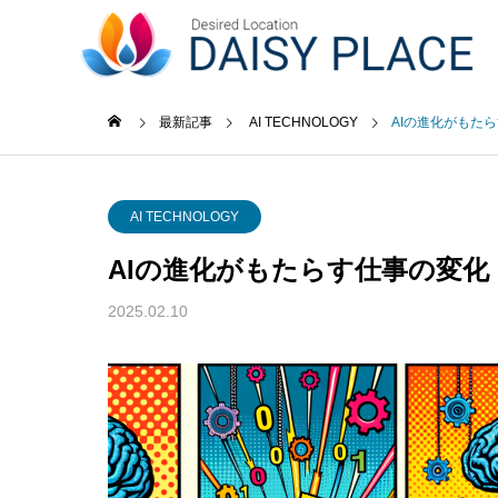
事業内容
最新記事
AI TECHNOLOGY
AIの進化がもた
未分類
AI TE
GREETIN
AI TECHNOLOGY
ごあいさつ
AIの進化がもたらす仕事の変
最新記事
事業内容
企業概要
News Release
2025.02.10
Business content
COMPANY
ACCESS
功事
ソフトウェア・通信業界にお
小売業
アクセス
web3.0
つける
けるAIと対話型ホームページ
たホー
の未来
例と専
web3.0サ
ービス