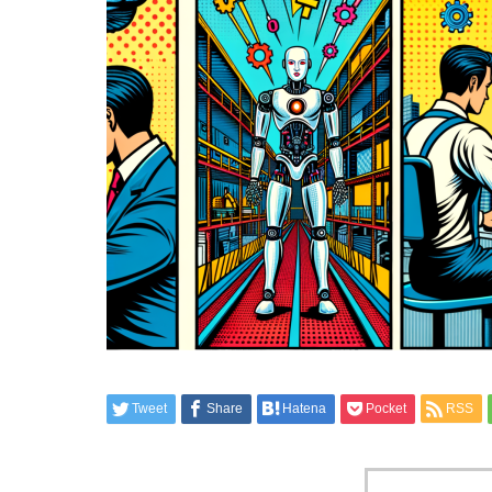
Tweet
Share
Hatena
Pocket
RSS