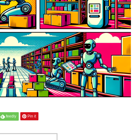
feedly
Pin it