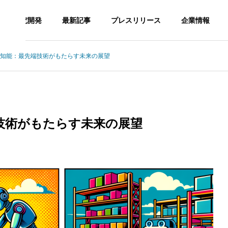
研究開発
最新記事
プレスリリース
企業情報
知能：最先端技術がもたらす未来の展望
CHNOLOGY
AI TECHNOLOGY
G
PHILOSOPHY
企業理念
技術がもたらす未来の展望
SNS Op
AI TECH
DAISY FA
ration a
の最適化：AIを活用し
運輸業界の効率化を実現するA
NOLOGY
RM
ency
ムページ改善の成功事
I技術の導入方法と成功事例
門家の洞察
AIツール開
デイジーフ
SNS運用代
発
ァーム
行