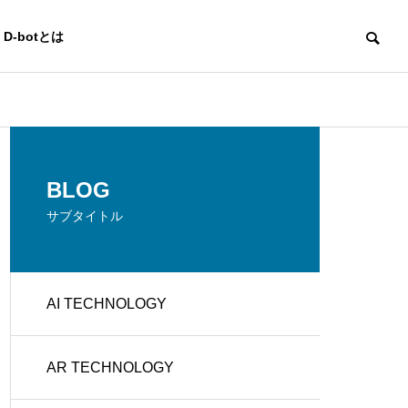
D-botとは
AI TECHNOLOGY
AI TECHNOLO
OUTLINE
BLOG
会社概要
サブタイトル
CREATO
AI TECHNOLOGY
e
BUSINES
R'S PLAC
g
S DEVEL
詐欺チャットボットの見分け
サービス業の
E
OPMENT
方と安全な利用方法
Iの活用法と成
AR TECHNOLOGY
クリエイタ
イベント企
ーズ プレ
画運営
イス