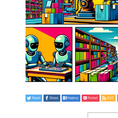
Tweet
Share
Hatena
Pocket
RSS