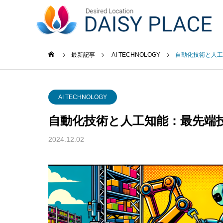
事業内容
最新記事
AI TECHNOLOGY
自動化技術と人工
未分類
AI TE
GREETIN
AI TECHNOLOGY
ごあいさつ
自動化技術と人工知能：最先端
最新記事
事業内容
企業概要
News Release
2024.12.02
Business content
COMPANY
ACCESS
功事
ソフトウェア・通信業界にお
小売業
アクセス
web3.0
つける
けるAIと対話型ホームページ
たホー
の未来
例と専
web3.0サ
ービス